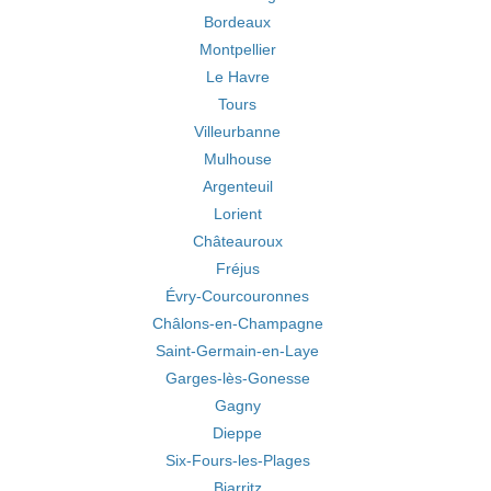
Bordeaux
Montpellier
Le Havre
Tours
Villeurbanne
Mulhouse
Argenteuil
Lorient
Châteauroux
Fréjus
Évry-Courcouronnes
Châlons-en-Champagne
Saint-Germain-en-Laye
Garges-lès-Gonesse
Gagny
Dieppe
Six-Fours-les-Plages
Biarritz