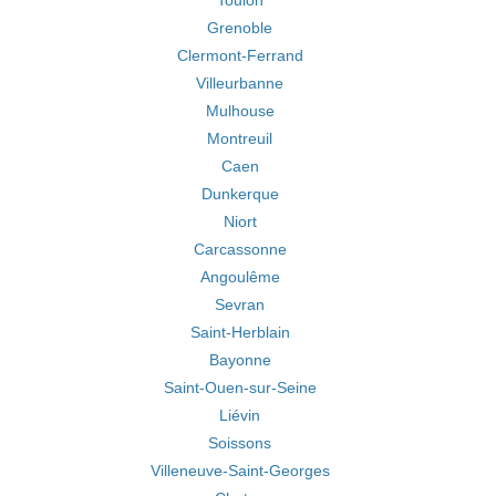
Toulon
Grenoble
Clermont-Ferrand
Villeurbanne
Mulhouse
Montreuil
Caen
Dunkerque
Niort
Carcassonne
Angoulême
Sevran
Saint-Herblain
Bayonne
Saint-Ouen-sur-Seine
Liévin
Soissons
Villeneuve-Saint-Georges