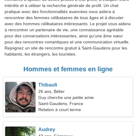
intérêts et à utiliser la recherche générale de profil. Un chat
pratique avec des fonctionnalités avancées vous aidera à
rencontrer des femmes célibataires de tous âges et à discuter
avec des hommes célibataires intéressants. Le projet vous aidera
à rencontrer un partenaire de vie, une connaissance agréable
pour des conversations intéressantes, ainsi qu'une âme sœur
pour des rencontres romantiques et une communication virtuelle.
Rejoignez un site de rencontre gratuit à Saint-Gaudens pour les
habitants, les étrangers, les touristes.
Hommes et femmes en ligne
Thibault
26 ans, Bélier
Guy cherche une petite amie
Saint-Gaudens, France
Relation à court terme
Audrey