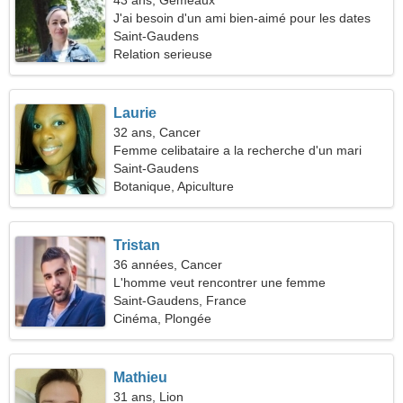
43 ans, Gémeaux
J'ai besoin d'un ami bien-aimé pour les dates
Saint-Gaudens
Relation serieuse
Laurie
32 ans, Cancer
Femme celibataire a la recherche d'un mari
Saint-Gaudens
Botanique, Apiculture
Tristan
36 années, Cancer
L'homme veut rencontrer une femme
Saint-Gaudens, France
Cinéma, Plongée
Mathieu
31 ans, Lion