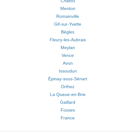
Chatou
Menton
Romainville
Gif-sur-Yvette
Bègles
Fleury-les-Aubrais
Meylan
Vence
Avon
Issoudun
Épinay-sous-Sénart
Orthez
La Queue-en-Brie
Gaillard
Fosses
France