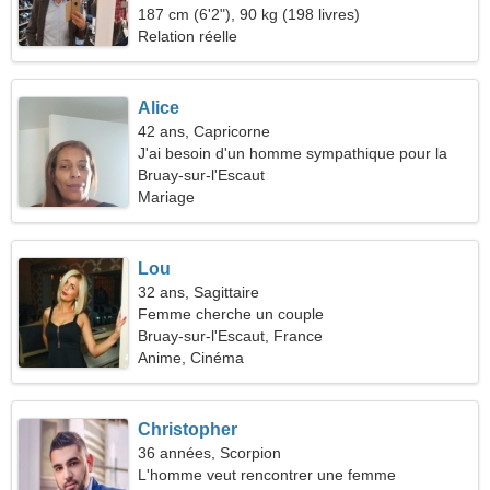
187 cm (6'2"), 90 kg (198 livres)
Relation réelle
Alice
42 ans, Capricorne
J'ai besoin d'un homme sympathique pour la
romance
Bruay-sur-l'Escaut
Mariage
Lou
32 ans, Sagittaire
Femme cherche un couple
Bruay-sur-l'Escaut, France
Anime, Cinéma
Christopher
36 années, Scorpion
L'homme veut rencontrer une femme