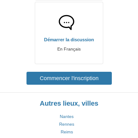
Démarrer la discussion
En Français
Commencer l'inscription
Autres lieux, villes
Nantes
Rennes
Reims