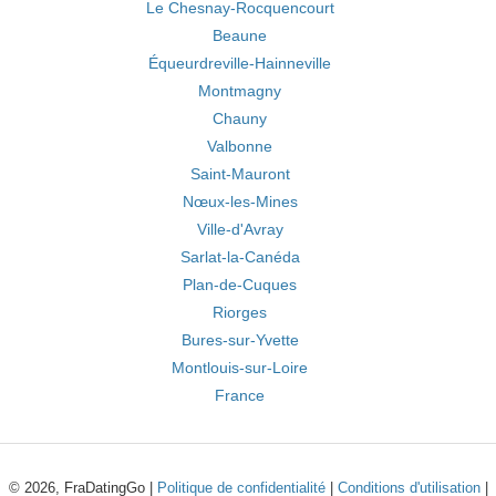
Le Chesnay-Rocquencourt
Beaune
Équeurdreville-Hainneville
Montmagny
Chauny
Valbonne
Saint-Mauront
Nœux-les-Mines
Ville-d'Avray
Sarlat-la-Canéda
Plan-de-Cuques
Riorges
Bures-sur-Yvette
Montlouis-sur-Loire
France
© 2026, FraDatingGo |
Politique de confidentialité
|
Conditions d'utilisation
|