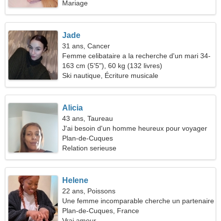
Mariage
Jade
31 ans, Cancer
Femme celibataire a la recherche d'un mari 34-
43
163 cm (5'5"), 60 kg (132 livres)
Ski nautique, Écriture musicale
Alicia
43 ans, Taureau
J'ai besoin d'un homme heureux pour voyager
ensemble
Plan-de-Cuques
Relation serieuse
Helene
22 ans, Poissons
Une femme incomparable cherche un partenaire
Plan-de-Cuques, France
Vrai amour