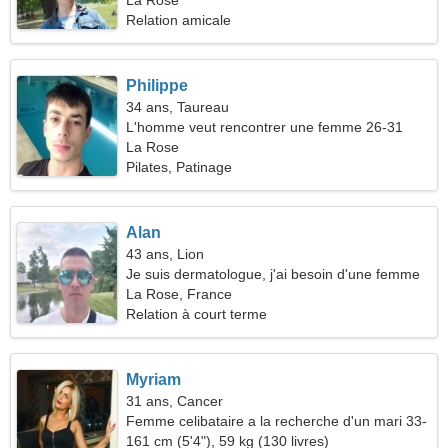
La Rose
Relation amicale
Philippe
34 ans, Taureau
L'homme veut rencontrer une femme 26-31
La Rose
Pilates, Patinage
Alan
43 ans, Lion
Je suis dermatologue, j'ai besoin d'une femme
extraordinaire
La Rose, France
Relation à court terme
Myriam
31 ans, Cancer
Femme celibataire a la recherche d'un mari 33-
41
161 cm (5'4"), 59 kg (130 livres)