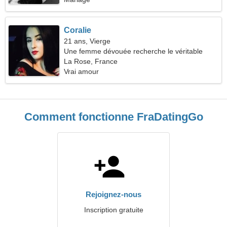
Coralie
21 ans, Vierge
Une femme dévouée recherche le véritable
amour
La Rose, France
Vrai amour
Comment fonctionne FraDatingGo
Rejoignez-nous
Inscription gratuite