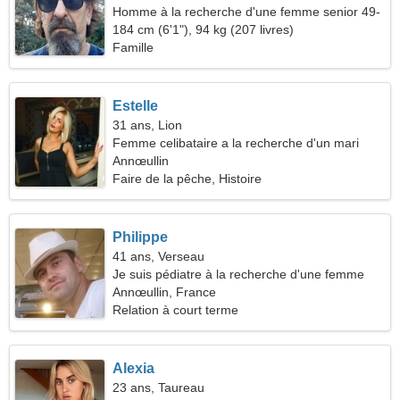
Homme à la recherche d'une femme senior 49-
51
184 cm (6'1"), 94 kg (207 livres)
Famille
Estelle
31 ans, Lion
Femme celibataire a la recherche d'un mari
Annœullin
Faire de la pêche, Histoire
Philippe
41 ans, Verseau
Je suis pédiatre à la recherche d'une femme
joyeuse
Annœullin, France
Relation à court terme
Alexia
23 ans, Taureau