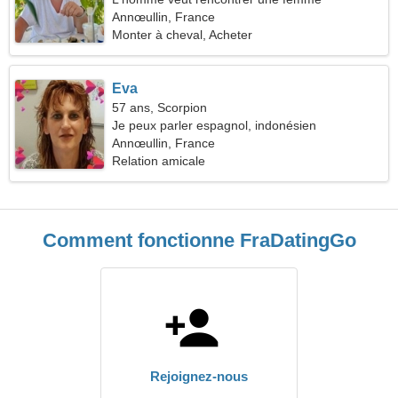
Annœullin, France
Monter à cheval, Acheter
Eva
57 ans, Scorpion
Je peux parler espagnol, indonésien
Annœullin, France
Relation amicale
Comment fonctionne FraDatingGo
Rejoignez-nous