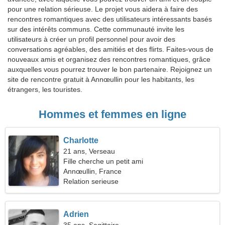
pour une relation sérieuse. Le projet vous aidera à faire des
rencontres romantiques avec des utilisateurs intéressants basés
sur des intérêts communs. Cette communauté invite les
utilisateurs à créer un profil personnel pour avoir des
conversations agréables, des amitiés et des flirts. Faites-vous de
nouveaux amis et organisez des rencontres romantiques, grâce
auxquelles vous pourrez trouver le bon partenaire. Rejoignez un
site de rencontre gratuit à Annœullin pour les habitants, les
étrangers, les touristes.
Hommes et femmes en ligne
Charlotte
21 ans, Verseau
Fille cherche un petit ami
Annœullin, France
Relation serieuse
Adrien