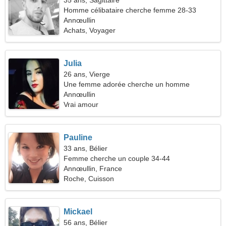
35 ans, Sagittaire
Homme célibataire cherche femme 28-33
Annœullin
Achats, Voyager
Julia
26 ans, Vierge
Une femme adorée cherche un homme
Annœullin
Vrai amour
Pauline
33 ans, Bélier
Femme cherche un couple 34-44
Annœullin, France
Roche, Cuisson
Mickael
56 ans, Bélier