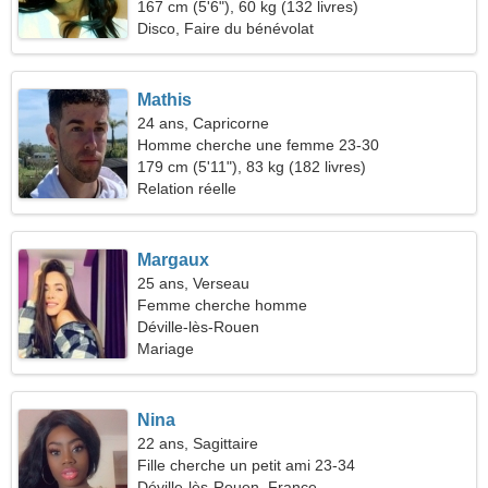
42
167 cm (5'6"), 60 kg (132 livres)
Disco, Faire du bénévolat
Mathis
24 ans, Capricorne
Homme cherche une femme 23-30
179 cm (5'11"), 83 kg (182 livres)
Relation réelle
Margaux
25 ans, Verseau
Femme cherche homme
Déville-lès-Rouen
Mariage
Nina
22 ans, Sagittaire
Fille cherche un petit ami 23-34
Déville-lès-Rouen, France