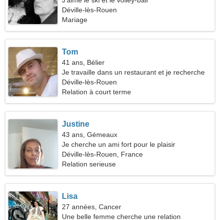
J'aime le ski et le volley-ball
Déville-lès-Rouen
Mariage
Tom
41 ans, Bélier
Je travaille dans un restaurant et je recherche
une femme exceptionnelle
Déville-lès-Rouen
Relation à court terme
Justine
43 ans, Gémeaux
Je cherche un ami fort pour le plaisir
Déville-lès-Rouen, France
Relation serieuse
Lisa
27 années, Cancer
Une belle femme cherche une relation