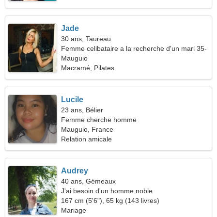
Jade
30 ans, Taureau
Femme celibataire a la recherche d'un mari 35-
39
Mauguio
Macramé, Pilates
Lucile
23 ans, Bélier
Femme cherche homme
Mauguio, France
Relation amicale
Audrey
40 ans, Gémeaux
J'ai besoin d'un homme noble
167 cm (5'6"), 65 kg (143 livres)
Mariage