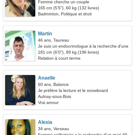
Femme cherche un couple
165 cm (5'5"), 60 kg (132 livres)
Badminton, Politique et droit
Martin
46 ans, Taureau
Je suis un endocrinologue à la recherche d'une
femme chaude
181 cm (6'0"), 89 kg (196 livres)
Relation à court terme
Anaelle
60 ans, Balance
Je préfère la lecture et le snowboard
Aulnay-sous-Bois
Vrai amour
Alexia
34 ans, Verseau
Femme celibataire a la recherche d'un mari 40-