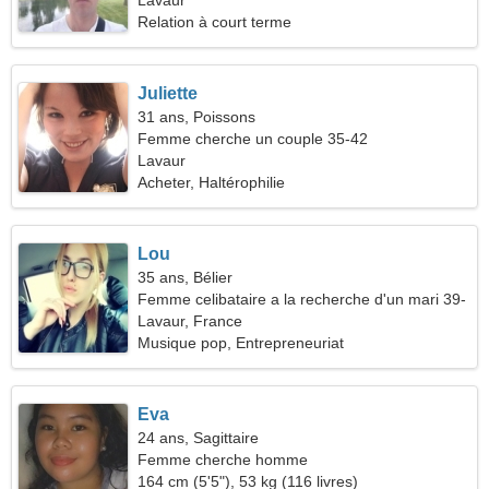
extraordinaire
Lavaur
Relation à court terme
Juliette
31 ans, Poissons
Femme cherche un couple 35-42
Lavaur
Acheter, Haltérophilie
Lou
35 ans, Bélier
Femme celibataire a la recherche d'un mari 39-
45
Lavaur, France
Musique pop, Entrepreneuriat
Eva
24 ans, Sagittaire
Femme cherche homme
164 cm (5'5"), 53 kg (116 livres)