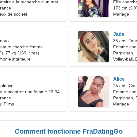
taire a la recherche d'un mari
Fille cherch
France
173 cm (5'9"
eux de société
Mariage
Jade
meaux
35 ans, Tau
ataire cherche femme
Femme cher
), 77 kg (169 livres)
Perpignan
monie intérieure
Volley-ball, 
Alice
Balance
25 ans, Can
t rencontrer une femme 26-34
Femme che
France
Perpignan, 
g, Films
Mariage
Comment fonctionne FraDatingGo