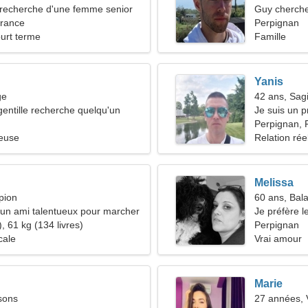
recherche d'une femme senior
Guy cherche
France
Perpignan
ourt terme
Famille
Yanis
ge
42 ans, Sagi
ntille recherche quelqu'un
Je suis un p
femme incro
Perpignan, 
ieuse
Relation rée
Melissa
pion
60 ans, Bal
d'un ami talentueux pour marcher
Je préfère le
, 61 kg (134 livres)
Perpignan
cale
Vrai amour
Marie
sons
27 années, 