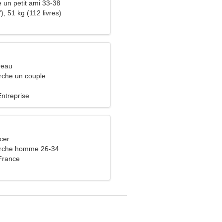
e un petit ami 33-38
), 51 kg (112 livres)
reau
che un couple
Entreprise
cer
rche homme 26-34
France