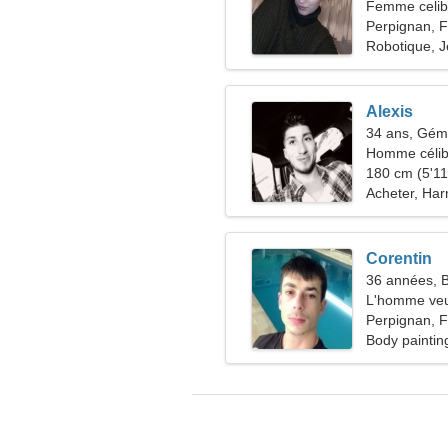
Femme celiba
Perpignan, 
Robotique, J
Alexis
34 ans, Gé
Homme célib
180 cm (5'11"
Acheter, Har
Corentin
36 années, 
L'homme veu
Perpignan, 
Body paintin