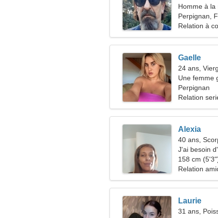
Homme à la 
50-52
Perpignan, 
Relation à c
Gaelle
24 ans, Vier
Une femme ge
comme vous
Perpignan
Relation ser
Alexia
40 ans, Scor
J'ai besoin 
ensemble
158 cm (5'3")
Relation ami
Laurie
31 ans, Pois