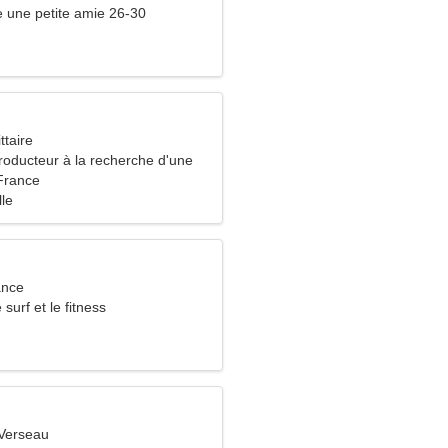
 une petite amie 26-30
ttaire
roducteur à la recherche d'une
yable
France
lle
ance
 surf et le fitness
Verseau