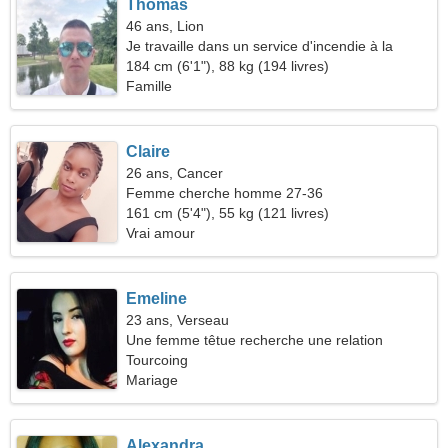
Thomas
46 ans, Lion
Je travaille dans un service d'incendie à la
recherche d'une femme spectaculaire
184 cm (6'1"), 88 kg (194 livres)
Famille
Claire
26 ans, Cancer
Femme cherche homme 27-36
161 cm (5'4"), 55 kg (121 livres)
Vrai amour
Emeline
23 ans, Verseau
Une femme têtue recherche une relation
passionnée
Tourcoing
Mariage
Alexandra