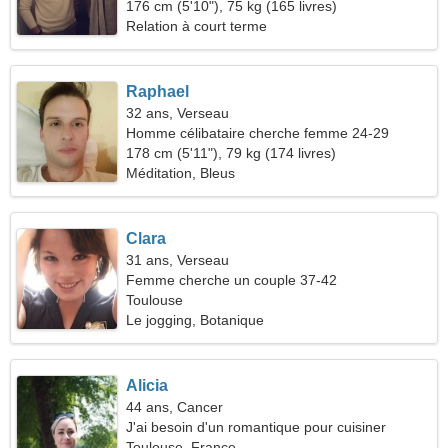
176 cm (5'10"), 75 kg (165 livres)
Relation à court terme
Raphael
32 ans, Verseau
Homme célibataire cherche femme 24-29
178 cm (5'11"), 79 kg (174 livres)
Méditation, Bleus
Clara
31 ans, Verseau
Femme cherche un couple 37-42
Toulouse
Le jogging, Botanique
Alicia
44 ans, Cancer
J'ai besoin d'un romantique pour cuisiner
ensemble
Toulouse, France