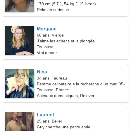
vous
170 cm (5'7"), 54 kg (119 livres)
Relation serieuse
Morgane
60 ans, Vierge
J'aime les échecs et la plongée
Toulouse
Vrai amour
Nina
34 ans, Taureau
Femme celibataire a la recherche d'un mari 35-
46
Toulouse, France
Animaux domestiques, Relever
Laurent
25 ans, Bélier
Guy cherche une petite amie