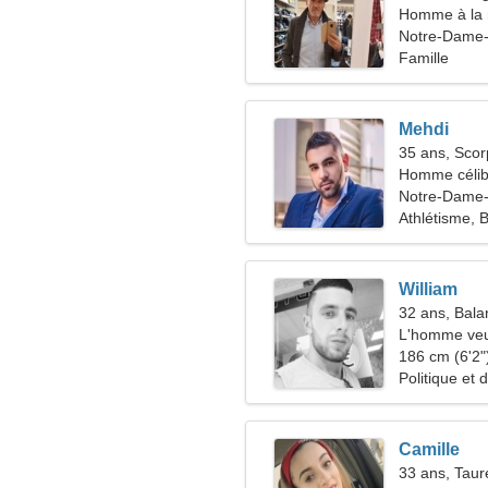
Homme à la 
52-55
Notre-Dame-
Famille
Mehdi
35 ans, Scor
Homme célib
Notre-Dame-
Athlétisme, 
William
32 ans, Bala
L'homme veu
186 cm (6'2")
Politique et 
Camille
33 ans, Tau