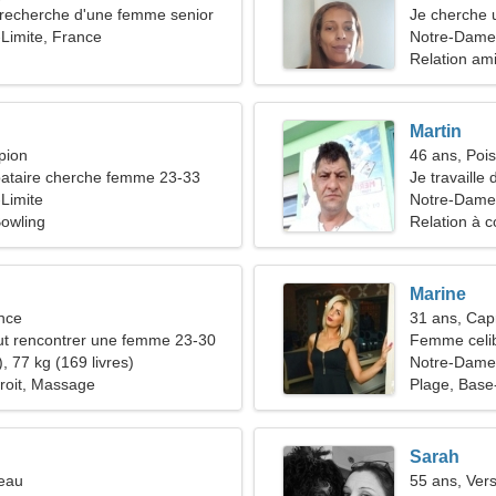
recherche d'une femme senior
Je cherche 
Limite, France
camping
Notre-Dame
Relation am
Martin
pion
46 ans, Poi
ataire cherche femme 23-33
Je travaille
Limite
d'une femm
Notre-Dame-
Bowling
Relation à c
Marine
nce
31 ans, Cap
t rencontrer une femme 23-30
Femme celib
, 77 kg (169 livres)
Notre-Dame
droit, Massage
Plage, Base-
Sarah
reau
55 ans, Ver