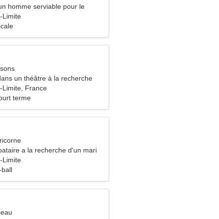
un homme serviable pour le
-Limite
icale
ssons
 dans un théâtre à la recherche
e ardente
Limite, France
ourt terme
ricorne
ataire a la recherche d'un mari
-Limite
ball
seau