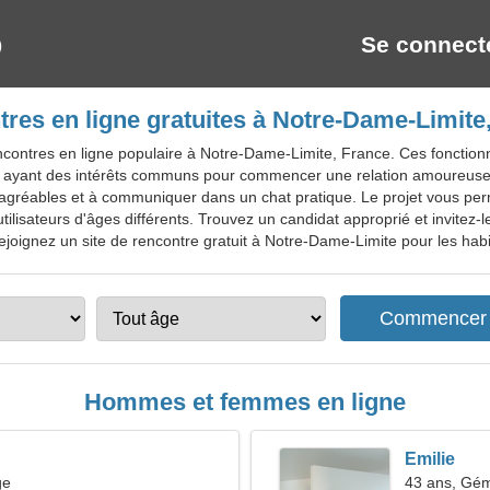
Se connect
res en ligne gratuites à Notre-Dame-Limite
contres en ligne populaire à Notre-Dame-Limite, France. Ces fonction
és ayant des intérêts communs pour commencer une relation amoureus
 agréables et à communiquer dans un chat pratique. Le projet vous perm
lisateurs d'âges différents. Trouvez un candidat approprié et invitez-
ejoignez un site de rencontre gratuit à Notre-Dame-Limite pour les habita
Hommes et femmes en ligne
Emilie
ge
43 ans, Gé