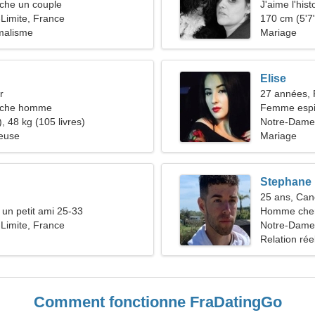
he un couple
J'aime l'hist
Limite, France
170 cm (5'7"
imalisme
Mariage
Elise
r
27 années, 
rche homme
Femme espiè
, 48 kg (105 livres)
Notre-Dame
ieuse
Mariage
Stephane
25 ans, Can
 un petit ami 25-33
Homme che
Limite, France
Notre-Dame-
Relation rée
Comment fonctionne FraDatingGo