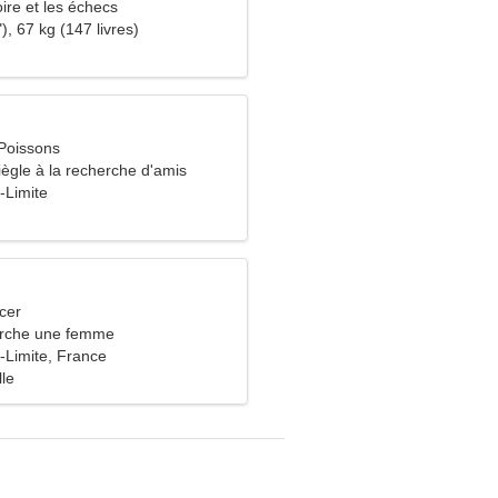
oire et les échecs
), 67 kg (147 livres)
Poissons
gle à la recherche d'amis
-Limite
cer
rche une femme
Limite, France
lle