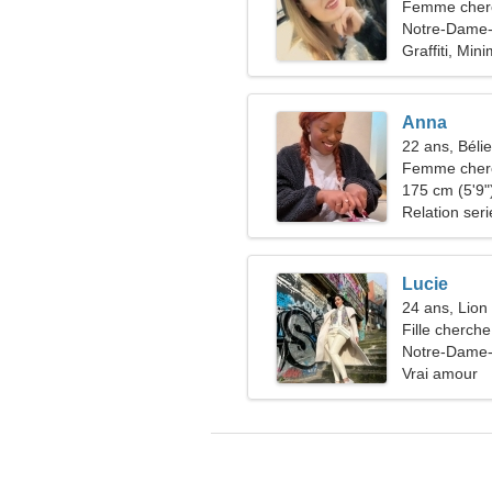
Femme cherc
Notre-Dame-
Graffiti, Min
Anna
22 ans, Bélie
Femme che
175 cm (5'9")
Relation ser
Lucie
24 ans, Lion
Fille cherche
Notre-Dame-
Vrai amour