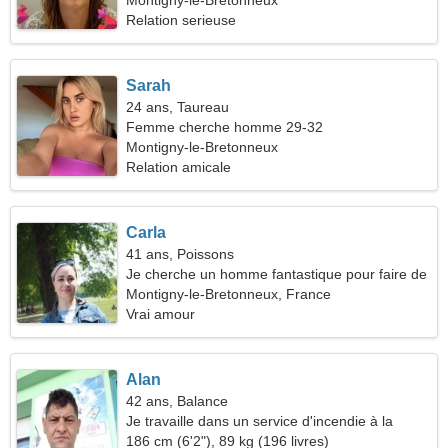
Montigny-le-Bretonneux
Relation serieuse
Sarah
24 ans, Taureau
Femme cherche homme 29-32
Montigny-le-Bretonneux
Relation amicale
Carla
41 ans, Poissons
Je cherche un homme fantastique pour faire de
la randonnée ensemble
Montigny-le-Bretonneux, France
Vrai amour
Alan
42 ans, Balance
Je travaille dans un service d'incendie à la
recherche d'une belle femme
186 cm (6'2"), 89 kg (196 livres)