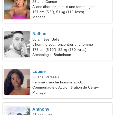
25 ans, Cancer
Allons discuter, je suis une femme gaie
167 cm (5'6"), 51 kg (112 livres)
Mariage
Nathan
36 années, Bélier
L'homme veut rencontrer une femme
177 cm (5'10"), 82 kg (180 livres)
Archéologie, Badminton
Louise
23 ans, Verseau
Femme cherche homme 28-31
Communauté d'Agglomération de Cergy-
Pontoise
Mariage
Anthony
43 ans, Lion