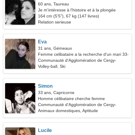
60 ans, Taureau
Je m'intéresse à l'histoire et à la plongée
164 cm (5'5"), 67 kg (147 livres)
Relation serieuse
Eva
31 ans, Gémeaux
Femme celibataire a la recherche d'un mari 33-
42
Communauté d'Agglomération de Cergy-
Pontoise
Volley-ball, Ski
Simon
33 ans, Capricorne
Homme célibataire cherche femme
Communauté d'Agglomération de Cergy-
Pontoise, France
Animaux domestiques, Aptitude
Lucile