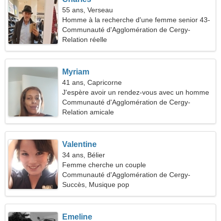
55 ans, Verseau
Homme à la recherche d'une femme senior 43-
53
Communauté d'Agglomération de Cergy-
Pontoise
Relation réelle
Myriam
41 ans, Capricorne
J'espère avoir un rendez-vous avec un homme
noble
Communauté d'Agglomération de Cergy-
Pontoise
Relation amicale
Valentine
34 ans, Bélier
Femme cherche un couple
Communauté d'Agglomération de Cergy-
Pontoise, France
Succès, Musique pop
Emeline