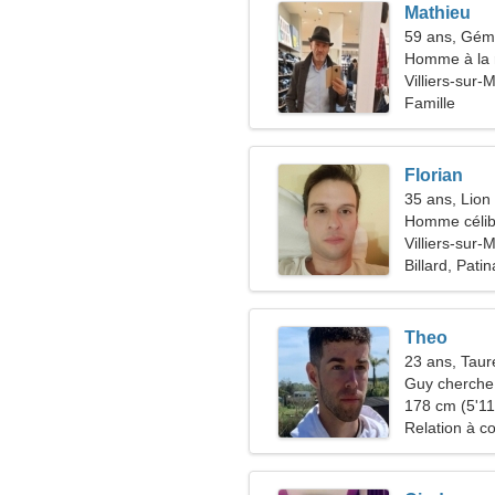
Mathieu
59 ans, Gé
Homme à la 
Villiers-sur
Famille
Florian
35 ans, Lion
Homme célib
Villiers-sur-
Billard, Pati
Theo
23 ans, Tau
Guy cherche 
178 cm (5'11"
Relation à c