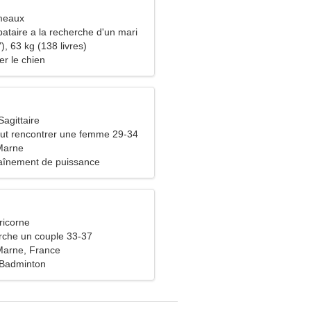
meaux
ataire a la recherche d'un mari
), 63 kg (138 livres)
r le chien
agittaire
ut rencontrer une femme 29-34
-Marne
aînement de puissance
ricorne
che un couple 33-37
-Marne, France
 Badminton