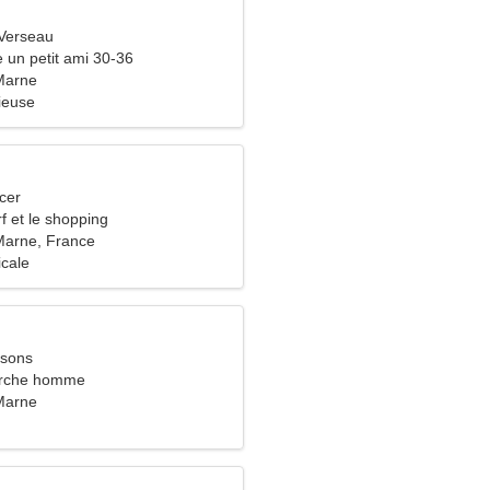
Verseau
e un petit ami 30-36
-Marne
ieuse
cer
rf et le shopping
-Marne, France
icale
ssons
rche homme
-Marne