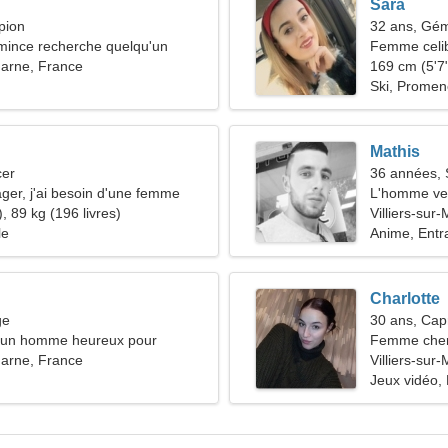
Sara
pion
32 ans, Gé
ince recherche quelqu'un
Femme celib
-Marne, France
36-43
169 cm (5'7"
Ski, Promene
Mathis
cer
36 années, S
ger, j'ai besoin d'une femme
L'homme ve
, 89 kg (196 livres)
Villiers-sur
le
Anime, Entr
Charlotte
ge
30 ans, Cap
d'un homme heureux pour
Femme cher
-Marne, France
Villiers-sur
Jeux vidéo,