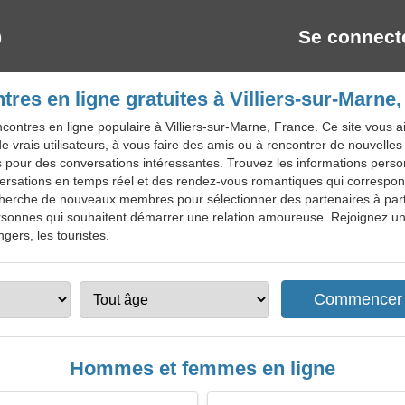
Se connect
res en ligne gratuites à Villiers-sur-Marne
contres en ligne populaire à Villiers-sur-Marne, France. Ce site vous a
 vrais utilisateurs, à vous faire des amis ou à rencontrer de nouvelle
is pour des conversations intéressantes. Trouvez les informations perso
rsations en temps réel et des rendez-vous romantiques qui corresponde
 recherche de nouveaux membres pour sélectionner des partenaires à pa
onnes qui souhaitent démarrer une relation amoureuse. Rejoignez un sit
gers, les touristes.
Hommes et femmes en ligne