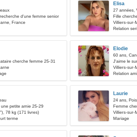
Elisa
meaux
27 années, 
recherche d'une femme senior
Fille cherch
-Marne, France
Villiers-sur
Relation ser
Elodie
60 ans, Can
ataire cherche femme 25-31
J'aime le su
Marne
Villiers-sur
nage
Relation am
Laurie
reau
24 ans, Poi
une petite amie 25-29
Femme che
), 78 kg (171 livres)
Villiers-sur
ourt terme
Mariage