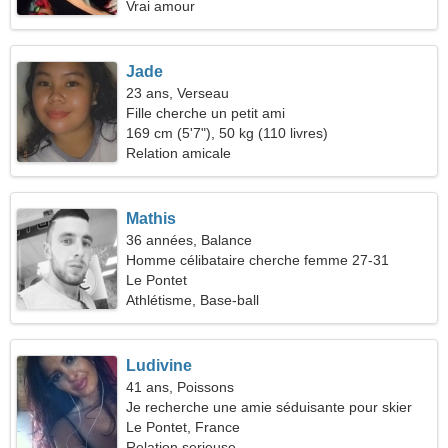
Vrai amour
Jade
23 ans, Verseau
Fille cherche un petit ami
169 cm (5'7"), 50 kg (110 livres)
Relation amicale
Mathis
36 années, Balance
Homme célibataire cherche femme 27-31
Le Pontet
Athlétisme, Base-ball
Ludivine
41 ans, Poissons
Je recherche une amie séduisante pour skier
ensemble
Le Pontet, France
Relation serieuse