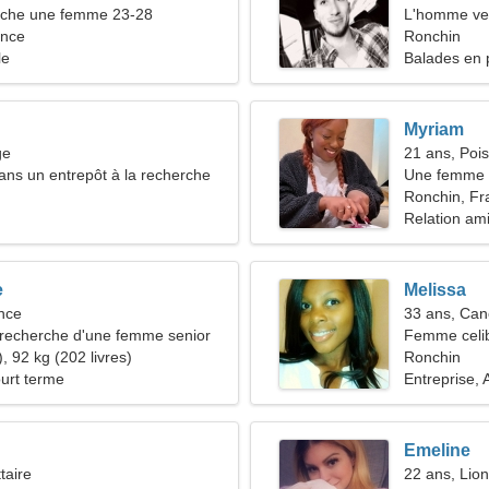
che une femme 23-28
L'homme ve
ance
Ronchin
le
Balades en p
Myriam
ge
21 ans, Poi
dans un entrepôt à la recherche
Une femme b
gentille
relation sér
Ronchin, Fr
Relation am
e
Melissa
nce
33 ans, Can
recherche d'une femme senior
Femme celib
, 92 kg (202 livres)
35-43
Ronchin
ourt terme
Entreprise,
Emeline
taire
22 ans, Lion