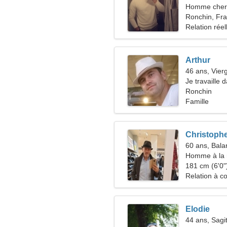
Homme cher
Ronchin, Fr
Relation réel
Arthur
46 ans, Vier
Je travaille 
d'une femme 
Ronchin
Famille
Christoph
60 ans, Bala
Homme à la 
51-56
181 cm (6'0")
Relation à c
Elodie
44 ans, Sagit