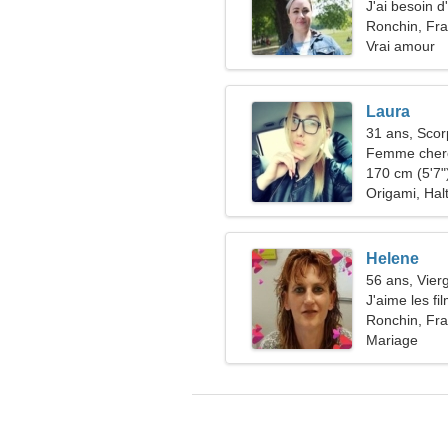
J'ai besoin 
ensemble
Ronchin, Fr
Vrai amour
Laura
31 ans, Scor
Femme cherc
170 cm (5'7")
Origami, Halt
Helene
56 ans, Vier
J'aime les fi
Ronchin, Fr
Mariage