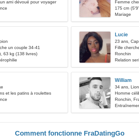
d'un ami dévoué pour voyager
Femme che
ance
175 cm (5'9"
Mariage
Lucie
pion
23 ans, Cap
he un couple 34-41
Fille cherch
, 63 kg (138 livres)
Ronchin
érophilie
Relation ser
William
ge
34 ans, Lion
lms et les patins à roulettes
Homme céli
ance
Ronchin, Fr
Entraînemen
équilibrée
Comment fonctionne FraDatingGo