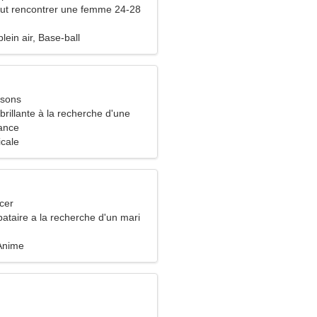
ut rencontrer une femme 24-28
lein air, Base-ball
ssons
rillante à la recherche d'une
ieuse
ance
icale
cer
ataire a la recherche d'un mari
 Anime