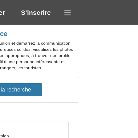
er
S’inscrire
nce
réunion et démarrez la communication
ureuses solides, visualisez les photos
es appropriées, à trouver des profils
fil d'une personne intéressante et
rangers, les touristes.
rpion