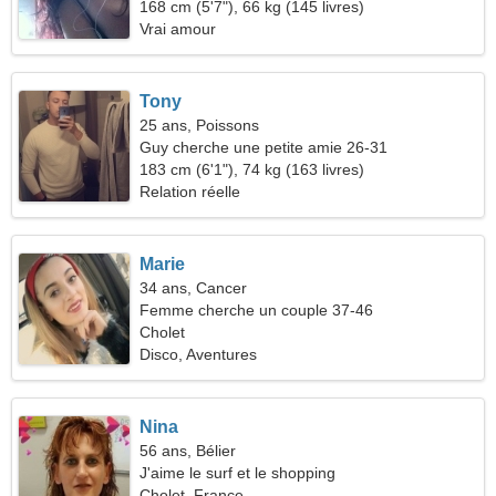
randonnée
168 cm (5'7"), 66 kg (145 livres)
Vrai amour
Tony
25 ans, Poissons
Guy cherche une petite amie 26-31
183 cm (6'1"), 74 kg (163 livres)
Relation réelle
Marie
34 ans, Cancer
Femme cherche un couple 37-46
Cholet
Disco, Aventures
Nina
56 ans, Bélier
J'aime le surf et le shopping
Cholet, France