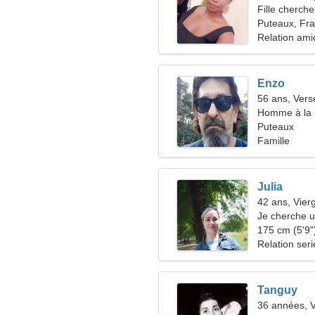
Fille cherche
Puteaux, Fr
Relation ami
Enzo
56 ans, Ver
Homme à la 
Puteaux
Famille
Julia
42 ans, Vier
Je cherche u
voyage ens
175 cm (5'9")
Relation ser
Tanguy
36 années, V