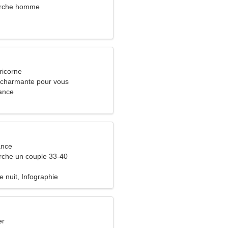
rche homme
ricorne
charmante pour vous
ance
ance
che un couple 33-40
e nuit, Infographie
er