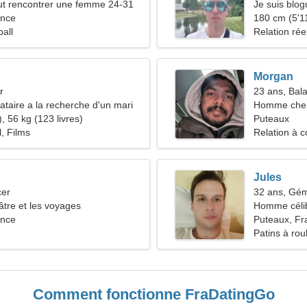
t rencontrer une femme 24-31
Je suis blog
ance
femme
180 cm (5'11
ball
Relation rée
Morgan
r
23 ans, Bal
taire a la recherche d'un mari
Homme che
, 56 kg (123 livres)
Puteaux
l, Films
Relation à c
Jules
cer
32 ans, Gé
âtre et les voyages
Homme céli
ance
Puteaux, Fr
Patins à rou
Comment fonctionne FraDatingGo