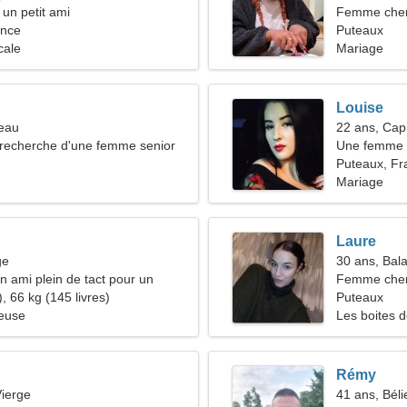
 un petit ami
Femme che
ance
Puteaux
cale
Mariage
Louise
seau
22 ans, Cap
recherche d'une femme senior
Une femme 
Puteaux, Fr
Mariage
Laure
ge
30 ans, Bal
n ami plein de tact pour un
Femme cher
emble
, 66 kg (145 livres)
Puteaux
ieuse
Les boites d
Rémy
ierge
41 ans, Béli