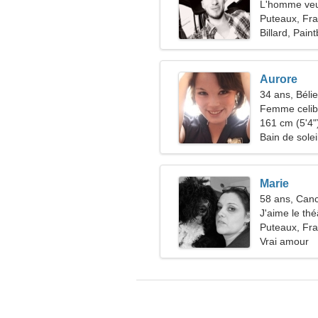
L'homme veu
Puteaux, Fr
Billard, Paint
Aurore
34 ans, Bélie
Femme celiba
161 cm (5'4")
Bain de solei
Marie
58 ans, Can
J'aime le thé
Puteaux, Fr
Vrai amour