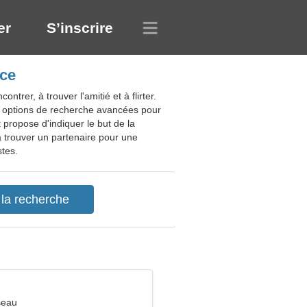
er
S’inscrire
nce
trer, à trouver l'amitié et à flirter.
es options de recherche avancées pour
 propose d'indiquer le but de la
à trouver un partenaire pour une
stes.
seau