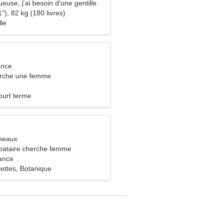
ueuse, j'ai besoin d'une gentille
"), 82 kg (180 livres)
lle
ance
rche une femme
ourt terme
meaux
bataire cherche femme
ance
lettes, Botanique