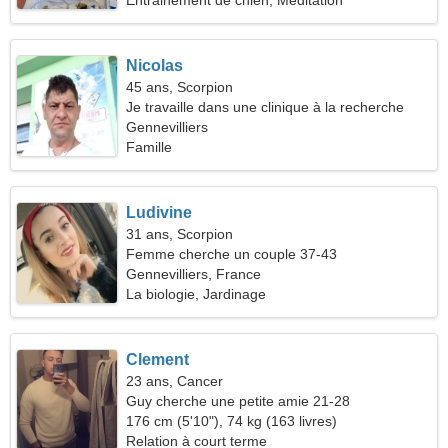
Entrainement de chien, Méditation
Nicolas
45 ans, Scorpion
Je travaille dans une clinique à la recherche
d'une femme spectaculaire
Gennevilliers
Famille
Ludivine
31 ans, Scorpion
Femme cherche un couple 37-43
Gennevilliers, France
La biologie, Jardinage
Clement
23 ans, Cancer
Guy cherche une petite amie 21-28
176 cm (5'10"), 74 kg (163 livres)
Relation à court terme