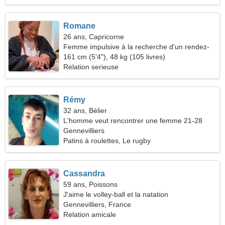
Romane
26 ans, Capricorne
Femme impulsive à la recherche d'un rendez-
vous
161 cm (5'4"), 48 kg (105 livres)
Relation serieuse
Rémy
32 ans, Bélier
L'homme veut rencontrer une femme 21-28
Gennevilliers
Patins à roulettes, Le rugby
Cassandra
59 ans, Poissons
J'aime le volley-ball et la natation
Gennevilliers, France
Relation amicale