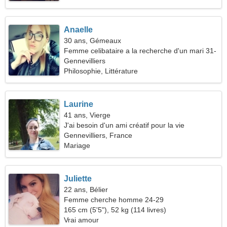
Anaelle
30 ans, Gémeaux
Femme celibataire a la recherche d'un mari 31-
39
Gennevilliers
Philosophie, Littérature
Laurine
41 ans, Vierge
J'ai besoin d'un ami créatif pour la vie
Gennevilliers, France
Mariage
Juliette
22 ans, Bélier
Femme cherche homme 24-29
165 cm (5'5"), 52 kg (114 livres)
Vrai amour