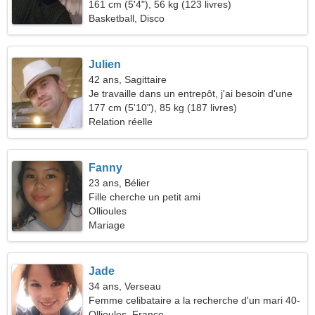
161 cm (5'4"), 56 kg (123 livres)
Basketball, Disco
Julien
42 ans, Sagittaire
Je travaille dans un entrepôt, j'ai besoin d'une
femme merveilleuse
177 cm (5'10"), 85 kg (187 livres)
Relation réelle
Fanny
23 ans, Bélier
Fille cherche un petit ami
Ollioules
Mariage
Jade
34 ans, Verseau
Femme celibataire a la recherche d'un mari 40-
46
Ollioules, France