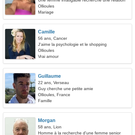
Une femme infatigable recherche une relation
sérieuse
Ollioules
Mariage
Camille
56 ans, Cancer
J'aime la psychologie et le shopping
Ollioules
Vrai amour
Guillaume
22 ans, Verseau
Guy cherche une petite amie
Ollioules, France
Famille
Morgan
58 ans, Lion
Homme à la recherche d'une femme senior