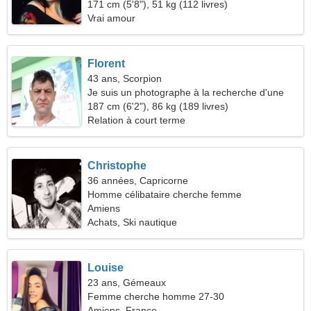
171 cm (5'8"), 51 kg (112 livres)
Vrai amour
Florent
43 ans, Scorpion
Je suis un photographe à la recherche d'une
femme fantastique
187 cm (6'2"), 86 kg (189 livres)
Relation à court terme
Christophe
36 années, Capricorne
Homme célibataire cherche femme
Amiens
Achats, Ski nautique
Louise
23 ans, Gémeaux
Femme cherche homme 27-30
Amiens, France