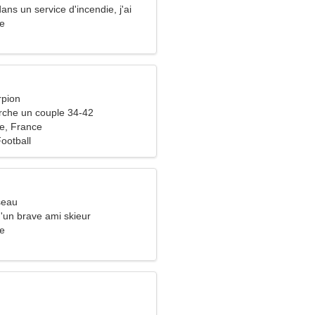
dans un service d'incendie, j'ai
e femme de rêve
ne
rpion
che un couple 34-42
ne, France
Football
seau
d'un brave ami skieur
ne