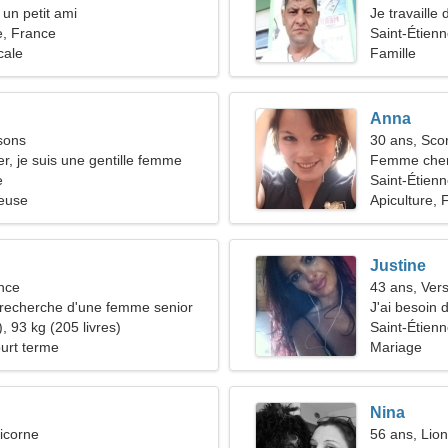
 un petit ami
Je travaille 
e, France
besoin d'un
Saint-Étien
cale
Famille
Anna
sons
30 ans, Sco
er, je suis une gentille femme
Femme cher
e
Saint-Étien
ieuse
Apiculture, 
Justine
nce
43 ans, Ver
recherche d'une femme senior
J'ai besoin 
, 93 kg (205 livres)
Saint-Étien
ourt terme
Mariage
Nina
icorne
56 ans, Lion