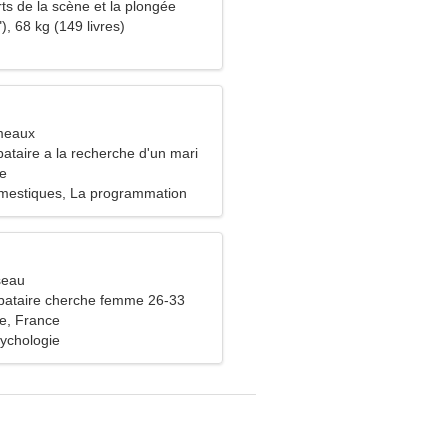
rts de la scène et la plongée
), 68 kg (149 livres)
meaux
ataire a la recherche d'un mari
ne
mestiques, La programmation
seau
bataire cherche femme 26-33
ne, France
ychologie