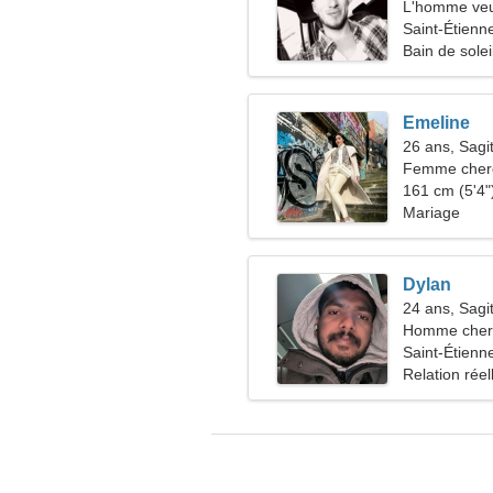
L'homme veu
Saint-Étienn
Bain de solei
Emeline
26 ans, Sagit
Femme cher
161 cm (5'4")
Mariage
Dylan
24 ans, Sagit
Homme cher
Saint-Étienn
Relation réel