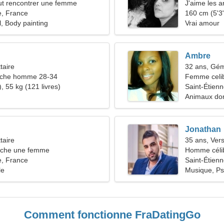
t rencontrer une femme
J'aime les a
e, France
160 cm (5'3"
l, Body painting
Vrai amour
Ambre
taire
32 ans, Gé
che homme 28-34
Femme celib
, 55 kg (121 livres)
Saint-Étien
Animaux do
Jonathan
taire
35 ans, Ver
che une femme
Homme céli
e, France
Saint-Étien
le
Musique, Ps
Comment fonctionne FraDatingGo