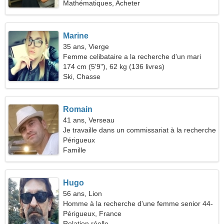
Mathématiques, Acheter
Marine
35 ans, Vierge
Femme celibataire a la recherche d'un mari
174 cm (5'9"), 62 kg (136 livres)
Ski, Chasse
Romain
41 ans, Verseau
Je travaille dans un commissariat à la recherche
d'une femme sincère
Périgueux
Famille
Hugo
56 ans, Lion
Homme à la recherche d'une femme senior 44-
54
Périgueux, France
Relation réelle