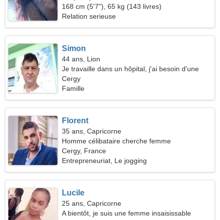
168 cm (5'7"), 65 kg (143 livres)
Relation serieuse
Simon
44 ans, Lion
Je travaille dans un hôpital, j'ai besoin d'une
femme charmante
Cergy
Famille
Florent
35 ans, Capricorne
Homme célibataire cherche femme
Cergy, France
Entrepreneuriat, Le jogging
Lucile
25 ans, Capricorne
A bientôt, je suis une femme insaisissable