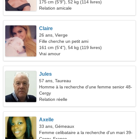
175 cm (5'9"), 52 kg (114 livres)
Relation amicale
Claire
26 ans, Vierge
Fille cherche un petit ami
161 cm (5'4"), 54 kg (119 livres)
Vrai amour
Jules
57 ans, Taureau
Homme à la recherche d'une femme senior 48-
54
Cergy
Relation réelle
Axelle
33 ans, Gémeaux
Femme celibataire a la recherche d'un mari 39-
40
Cergy, France