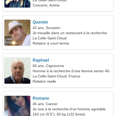
La Celle-Saint-Cloud
Concerts, Anime
Quentin
42 ans, Scorpion
Je travaille dans un restaurant à la recherche
d'une femme fantastique
La Celle-Saint-Cloud
Relation à court terme
Raphael
56 ans, Capricorne
Homme à la recherche d'une femme senior 45-
51
La Celle-Saint-Cloud, France
Relation réelle
Romane
45 ans, Cancer
Je suis à la recherche d'un homme agréable
pour la romance
163 cm (5'5"), 60 kg (132 livres)