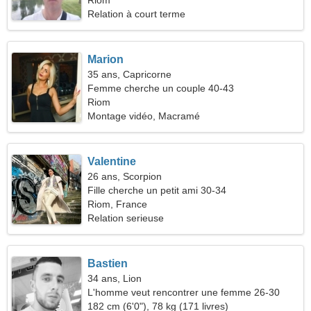
femme gracieuse
Riom
Relation à court terme
Marion
35 ans, Capricorne
Femme cherche un couple 40-43
Riom
Montage vidéo, Macramé
Valentine
26 ans, Scorpion
Fille cherche un petit ami 30-34
Riom, France
Relation serieuse
Bastien
34 ans, Lion
L'homme veut rencontrer une femme 26-30
182 cm (6'0"), 78 kg (171 livres)