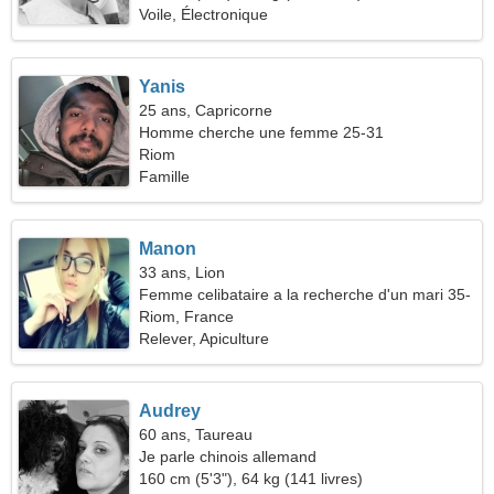
Voile, Électronique
Yanis
25 ans, Capricorne
Homme cherche une femme 25-31
Riom
Famille
Manon
33 ans, Lion
Femme celibataire a la recherche d'un mari 35-
43
Riom, France
Relever, Apiculture
Audrey
60 ans, Taureau
Je parle chinois allemand
160 cm (5'3"), 64 kg (141 livres)