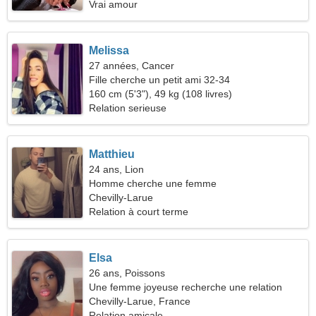
Vrai amour
Melissa
27 années, Cancer
Fille cherche un petit ami 32-34
160 cm (5'3"), 49 kg (108 livres)
Relation serieuse
Matthieu
24 ans, Lion
Homme cherche une femme
Chevilly-Larue
Relation à court terme
Elsa
26 ans, Poissons
Une femme joyeuse recherche une relation
passionnée
Chevilly-Larue, France
Relation amicale