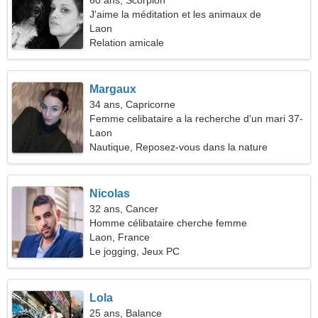
60 ans, Scorpion
J'aime la méditation et les animaux de
compagnie
Laon
Relation amicale
Margaux
34 ans, Capricorne
Femme celibataire a la recherche d'un mari 37-
44
Laon
Nautique, Reposez-vous dans la nature
Nicolas
32 ans, Cancer
Homme célibataire cherche femme
Laon, France
Le jogging, Jeux PC
Lola
25 ans, Balance