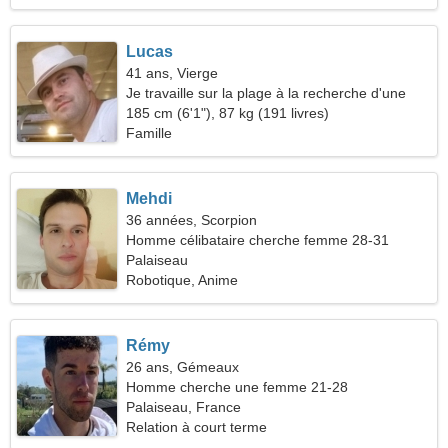
Lucas
41 ans, Vierge
Je travaille sur la plage à la recherche d'une
femme extraordinaire
185 cm (6'1"), 87 kg (191 livres)
Famille
Mehdi
36 années, Scorpion
Homme célibataire cherche femme 28-31
Palaiseau
Robotique, Anime
Rémy
26 ans, Gémeaux
Homme cherche une femme 21-28
Palaiseau, France
Relation à court terme