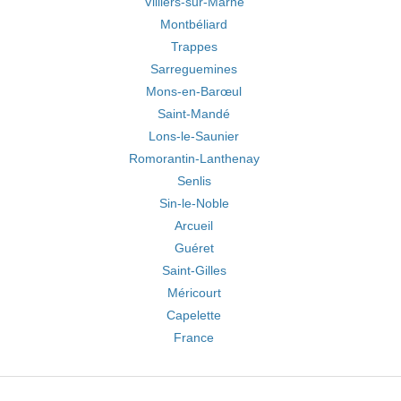
Villiers-sur-Marne
Montbéliard
Trappes
Sarreguemines
Mons-en-Barœul
Saint-Mandé
Lons-le-Saunier
Romorantin-Lanthenay
Senlis
Sin-le-Noble
Arcueil
Guéret
Saint-Gilles
Méricourt
Capelette
France