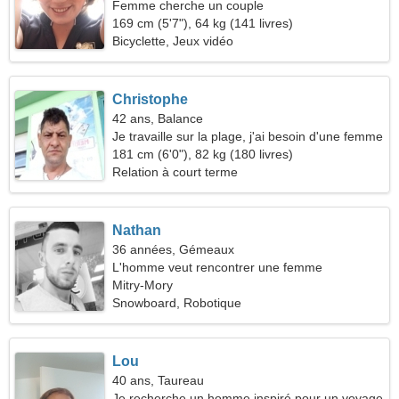
Femme cherche un couple
169 cm (5'7"), 64 kg (141 livres)
Bicyclette, Jeux vidéo
Christophe
42 ans, Balance
Je travaille sur la plage, j'ai besoin d'une femme
cool
181 cm (6'0"), 82 kg (180 livres)
Relation à court terme
Nathan
36 années, Gémeaux
L'homme veut rencontrer une femme
Mitry-Mory
Snowboard, Robotique
Lou
40 ans, Taureau
Je recherche un homme inspiré pour un voyage