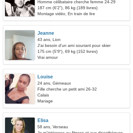
Homme célibataire cherche femme 24-29
187 cm (6'2"), 86 kg (189 livres)
Montage vidéo, En train de lire
Jeanne
43 ans, Lion
J'ai besoin d'un ami souriant pour skier
175 cm (5'9"), 69 kg (152 livres)
Vrai amour
Louise
24 ans, Gémeaux
Fille cherche un petit ami 26-32
Calais
Mariage
Elisa
58 ans, Verseau
Je m'intéresse au fitness et aux discothèques