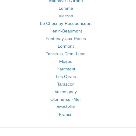
Villenave-d'Ornon
Lomme
Vierzon
Le Chesnay-Rocquencourt
Hénin-Beaumont
Fontenay-aux-Roses
Lormont
Tassin-la-Demi-Lune
Floirac
Hautmont
Les Olives
Tarascon
Valentigney
Olonne-sur-Mer
Amnéville
France