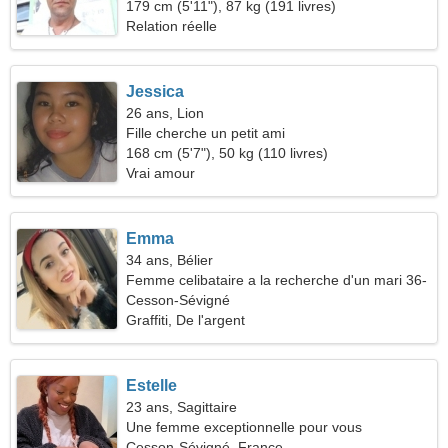
cool
179 cm (5'11"), 87 kg (191 livres)
Relation réelle
Jessica
26 ans, Lion
Fille cherche un petit ami
168 cm (5'7"), 50 kg (110 livres)
Vrai amour
Emma
34 ans, Bélier
Femme celibataire a la recherche d'un mari 36-
44
Cesson-Sévigné
Graffiti, De l'argent
Estelle
23 ans, Sagittaire
Une femme exceptionnelle pour vous
Cesson-Sévigné, France