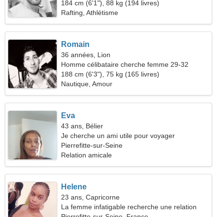
184 cm (6'1"), 88 kg (194 livres)
Rafting, Athlétisme
Romain
36 années, Lion
Homme célibataire cherche femme 29-32
188 cm (6'3"), 75 kg (165 livres)
Nautique, Amour
Eva
43 ans, Bélier
Je cherche un ami utile pour voyager
Pierrefitte-sur-Seine
Relation amicale
Helene
23 ans, Capricorne
La femme infatigable recherche une relation
durable
Pierrefitte-sur-Seine, France