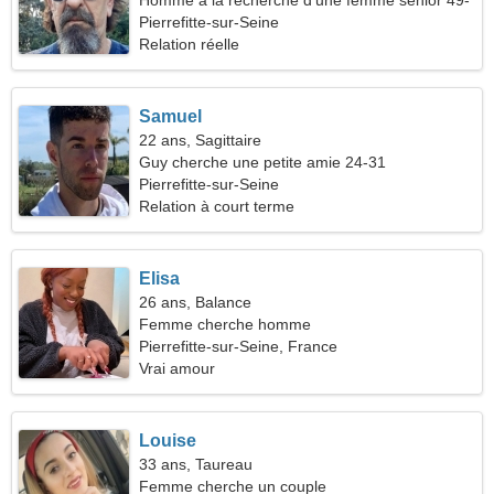
Homme à la recherche d'une femme senior 49-
54
Pierrefitte-sur-Seine
Relation réelle
Samuel
22 ans, Sagittaire
Guy cherche une petite amie 24-31
Pierrefitte-sur-Seine
Relation à court terme
Elisa
26 ans, Balance
Femme cherche homme
Pierrefitte-sur-Seine, France
Vrai amour
Louise
33 ans, Taureau
Femme cherche un couple