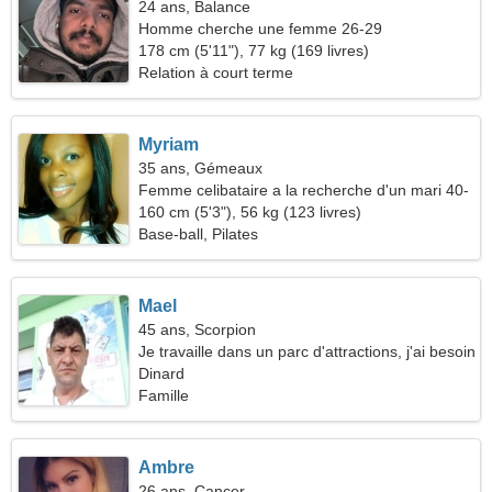
24 ans, Balance
Homme cherche une femme 26-29
178 cm (5'11"), 77 kg (169 livres)
Relation à court terme
Myriam
35 ans, Gémeaux
Femme celibataire a la recherche d'un mari 40-
43
160 cm (5'3"), 56 kg (123 livres)
Base-ball, Pilates
Mael
45 ans, Scorpion
Je travaille dans un parc d'attractions, j'ai besoin
d'une femme gracieuse
Dinard
Famille
Ambre
26 ans, Cancer