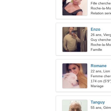
Fille cherche
Roche-la-Mol
Relation ser
Enzo
26 ans, Vier
Guy cherche 
Roche-la-Mol
Famille
Romane
22 ans, Lion
Femme che
174 cm (5'9")
Mariage
Tanguy
55 ans, Gé