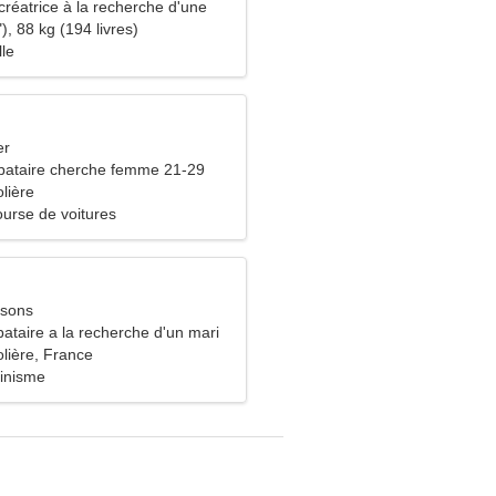
créatrice à la recherche d'une
uelle
), 88 kg (194 livres)
lle
er
bataire cherche femme 21-29
lière
ourse de voitures
ssons
ataire a la recherche d'un mari
lière, France
pinisme