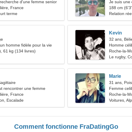
recherche d'une femme senior
Je suis une 
ière, France
femme sens
188 cm (6'3"
ourt terme
Relation rée
Kevin
ge
32 ans, Béli
'un homme fidèle pour la vie
Homme céli
, 61 kg (134 livres)
Roche-la-Mo
Le rugby, C
Marie
agittaire
31 ans, Poi
t rencontrer une femme
Femme celib
ière, France
Roche-la-Mo
on, Escalade
Voitures, Al
Comment fonctionne FraDatingGo