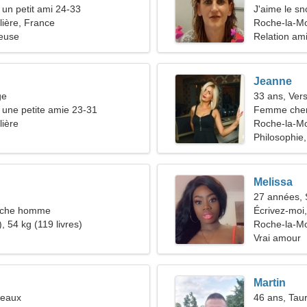
 un petit ami 24-33
J'aime le s
ière, France
Roche-la-Mo
ieuse
Relation am
Jeanne
ge
33 ans, Ver
une petite amie 23-31
Femme cher
ière
Roche-la-Mo
Philosophie,
Melissa
27 années, S
rche homme
Écrivez-moi
, 54 kg (119 livres)
Roche-la-Mo
Vrai amour
Martin
meaux
46 ans, Tau