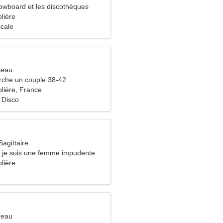
nowboard et les discothèques
lière
icale
seau
che un couple 38-42
lière, France
 Disco
agittaire
, je suis une femme impudente
lière
reau