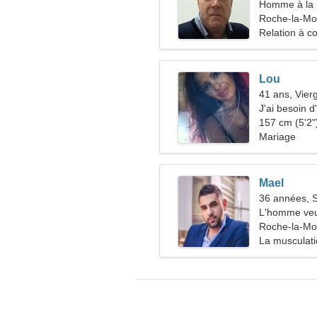
Homme à la 
43-52
Roche-la-Mol
Relation à c
Lou
41 ans, Vier
J'ai besoin d
157 cm (5'2")
Mariage
Mael
36 années, S
L'homme veu
Roche-la-Mol
La musculati