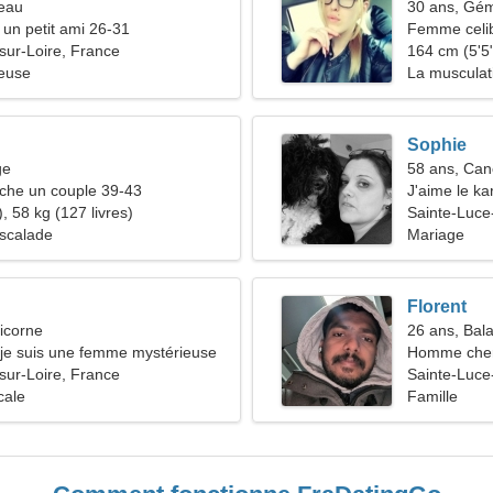
seau
30 ans, Gé
 un petit ami 26-31
Femme celib
sur-Loire, France
164 cm (5'5"
ieuse
La musculati
roulettes
Sophie
ge
58 ans, Can
he un couple 39-43
J'aime le ka
, 58 kg (127 livres)
Sainte-Luce
Escalade
Mariage
Florent
icorne
26 ans, Bal
 je suis une femme mystérieuse
Homme che
sur-Loire, France
Sainte-Luce
cale
Famille