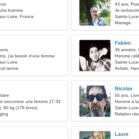
nce
43 ans, Poi
rche homme
Je recherch
sur-Loire, France
Sainte-Luce
Mariage
Fabien
sons
36 années,
tre, j'ai besoin d'une femme
Homme céli
sur-Loire
Sainte-Luce
ourt terme
Achats, Har
Nicolas
taire
55 ans, Lion
t rencontrer une femme 27-33
Homme à la 
, 80 kg (176 livres)
48-51
Sainte-Luce
gging
Relation rée
Laure