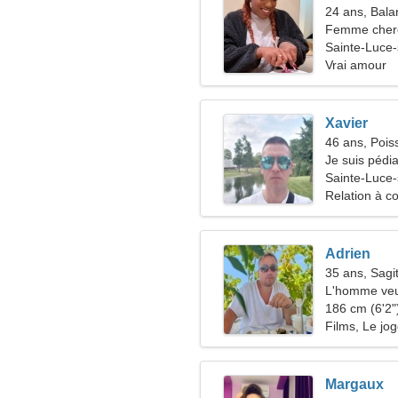
24 ans, Bala
Femme che
Sainte-Luce-
Vrai amour
Xavier
46 ans, Pois
Je suis pédia
joyeuse
Sainte-Luce-
Relation à c
Adrien
35 ans, Sagit
L'homme veu
186 cm (6'2")
Films, Le jo
Margaux