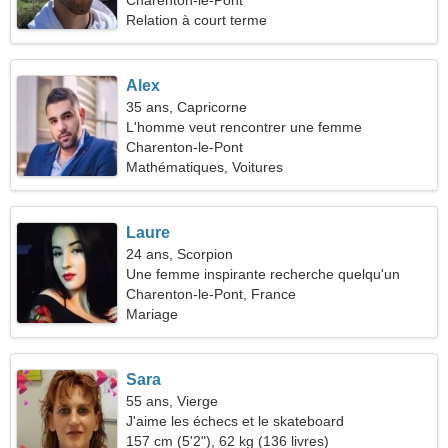
Charenton-le-Pont
Relation à court terme
Alex
35 ans, Capricorne
L'homme veut rencontrer une femme
Charenton-le-Pont
Mathématiques, Voitures
Laure
24 ans, Scorpion
Une femme inspirante recherche quelqu'un
comme vous
Charenton-le-Pont, France
Mariage
Sara
55 ans, Vierge
J'aime les échecs et le skateboard
157 cm (5'2"), 62 kg (136 livres)