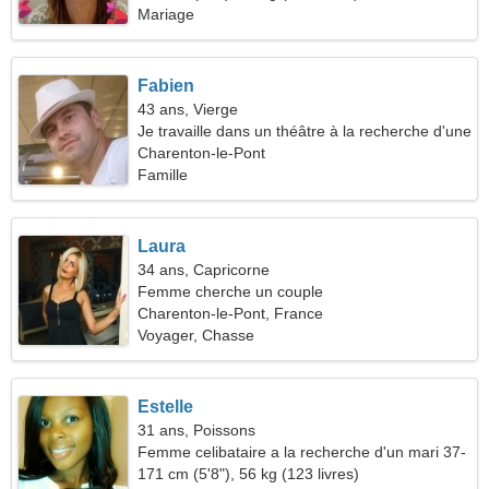
Mariage
Fabien
43 ans, Vierge
Je travaille dans un théâtre à la recherche d'une
femme charmante
Charenton-le-Pont
Famille
Laura
34 ans, Capricorne
Femme cherche un couple
Charenton-le-Pont, France
Voyager, Chasse
Estelle
31 ans, Poissons
Femme celibataire a la recherche d'un mari 37-
39
171 cm (5'8"), 56 kg (123 livres)