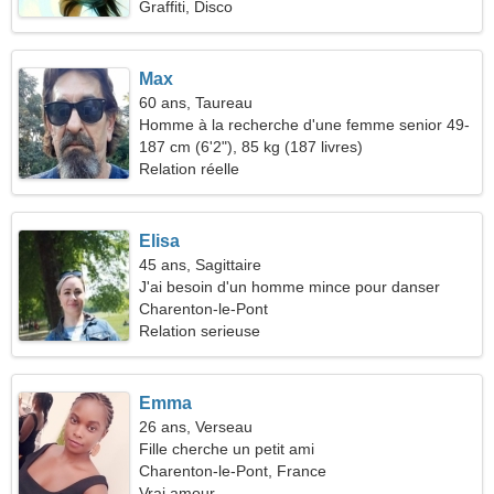
Graffiti, Disco
Max
60 ans, Taureau
Homme à la recherche d'une femme senior 49-
58
187 cm (6'2"), 85 kg (187 livres)
Relation réelle
Elisa
45 ans, Sagittaire
J'ai besoin d'un homme mince pour danser
ensemble
Charenton-le-Pont
Relation serieuse
Emma
26 ans, Verseau
Fille cherche un petit ami
Charenton-le-Pont, France
Vrai amour