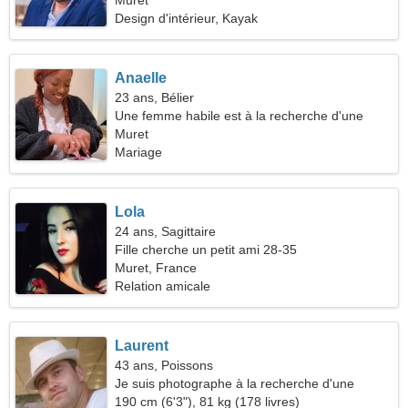
Muret
Design d'intérieur, Kayak
Anaelle
23 ans, Bélier
Une femme habile est à la recherche d'une
relation amoureuse
Muret
Mariage
Lola
24 ans, Sagittaire
Fille cherche un petit ami 28-35
Muret, France
Relation amicale
Laurent
43 ans, Poissons
Je suis photographe à la recherche d'une
femme qualifiée
190 cm (6'3"), 81 kg (178 livres)