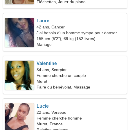
Fléchettes, Jouer du piano
Laure
42 ans, Cancer
J'ai besoin d'un homme sympa pour danser
ensemble
155 cm (5'2"), 69 kg (152 livres)
Mariage
Valentine
34 ans, Scorpion
Femme cherche un couple
Muret
Faire du bénévolat, Massage
Lucie
22 ans, Verseau
Femme cherche homme
Muret, France
Relation serieuse