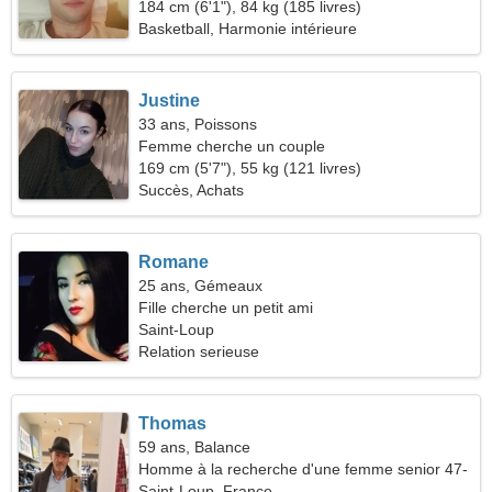
184 cm (6'1"), 84 kg (185 livres)
Basketball, Harmonie intérieure
Justine
33 ans, Poissons
Femme cherche un couple
169 cm (5'7"), 55 kg (121 livres)
Succès, Achats
Romane
25 ans, Gémeaux
Fille cherche un petit ami
Saint-Loup
Relation serieuse
Thomas
59 ans, Balance
Homme à la recherche d'une femme senior 47-
55
Saint-Loup, France