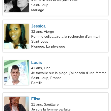
J'aime le surf et les jeux vidéo
Saint-Loup
Mariage
Jessica
32 ans, Vierge
Femme celibataire a la recherche d'un mari
Saint-Loup
Plongée, La physique
Louis
41 ans, Lion
Je travaille sur la plage, j'ai besoin d'une femme
gracieuse
Saint-Loup, France
Famille
Elisa
21 ans, Sagittaire
Je suis la femme parfaite