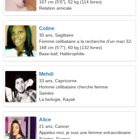
167 cm (5'6"), 52 kg (114 livres)
Relation amicale
Coline
30 ans, Sagittaire
Femme celibataire a la recherche d'un mari 32-
38
168 cm (5'7"), 60 kg (132 livres)
Base-ball, Haltérophilie
Mehdi
33 ans, Capricorne
Homme célibataire cherche femme
Saintes
La biologie, Kayak
Alice
21 ans, Cancer
Appelez-moi, je suis une femme extraordinaire
Saintes, France