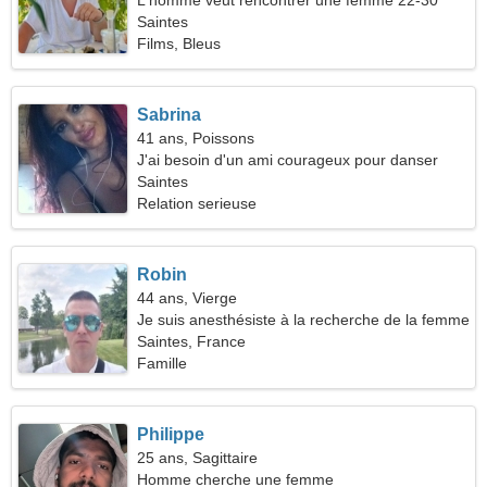
L'homme veut rencontrer une femme 22-30
Saintes
Films, Bleus
Sabrina
41 ans, Poissons
J'ai besoin d'un ami courageux pour danser
ensemble
Saintes
Relation serieuse
Robin
44 ans, Vierge
Je suis anesthésiste à la recherche de la femme
parfaite
Saintes, France
Famille
Philippe
25 ans, Sagittaire
Homme cherche une femme