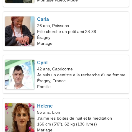
Montage vidéo, Mode
Carla
26 ans, Poissons
Fille cherche un petit ami 28-38
Éragny
Mariage
Cyril
42 ans, Capricorne
Je suis un dentiste à la recherche d'une femme
cool
Éragny, France
Famille
Helene
55 ans, Lion
J'aime les boîtes de nuit et la méditation
166 cm (5'6"), 62 kg (136 livres)
Mariage