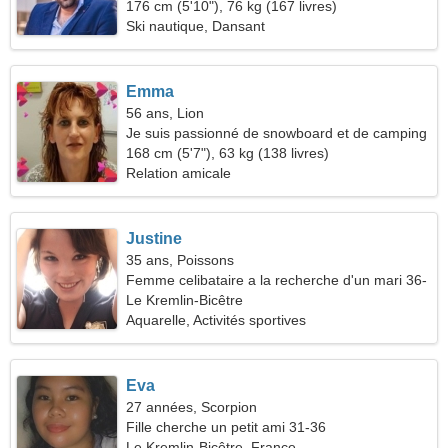
176 cm (5'10"), 76 kg (167 livres)
Ski nautique, Dansant
Emma
56 ans, Lion
Je suis passionné de snowboard et de camping
168 cm (5'7"), 63 kg (138 livres)
Relation amicale
Justine
35 ans, Poissons
Femme celibataire a la recherche d'un mari 36-
44
Le Kremlin-Bicêtre
Aquarelle, Activités sportives
Eva
27 années, Scorpion
Fille cherche un petit ami 31-36
Le Kremlin-Bicêtre, France