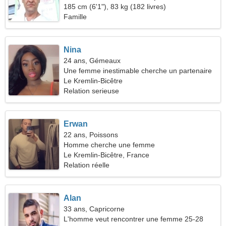
femme cool
185 cm (6'1"), 83 kg (182 livres)
Famille
Nina
24 ans, Gémeaux
Une femme inestimable cherche un partenaire
Le Kremlin-Bicêtre
Relation serieuse
Erwan
22 ans, Poissons
Homme cherche une femme
Le Kremlin-Bicêtre, France
Relation réelle
Alan
33 ans, Capricorne
L'homme veut rencontrer une femme 25-28