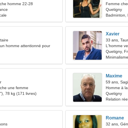
che homme 22-28
Femme cher
ance
Quetigny
cale
Badminton, 
Xavier
taire
33 ans, Tau
d'un homme attentionné pour
L'homme ve
mble
Quetigny, F
Minimalisme,
Maxime
r
59 ans, Sagi
che une femme
Homme à la 
), 78 kg (171 livres)
Quetigny
Relation rée
Romane
sons
32 ans, Gé