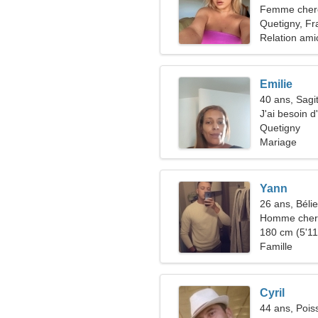
Femme cher
Quetigny, Fr
Relation ami
Emilie
40 ans, Sagit
J'ai besoin 
danser ense
Quetigny
Mariage
Yann
26 ans, Bélie
Homme cher
180 cm (5'11"
Famille
Cyril
44 ans, Pois