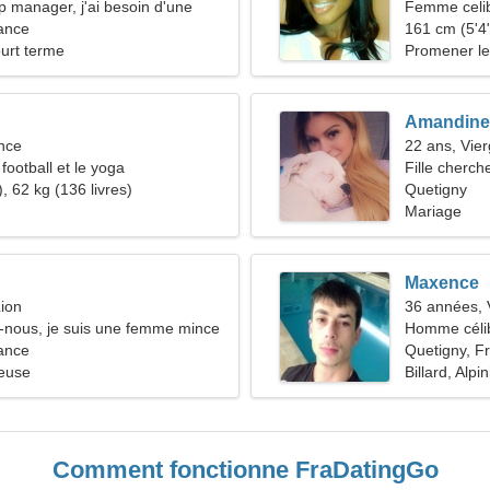
p manager, j'ai besoin d'une
Femme celib
athique
ance
161 cm (5'4"
ourt terme
Promener le
Amandine
nce
22 ans, Vie
 football et le yoga
Fille cherch
, 62 kg (136 livres)
Quetigny
Mariage
Maxence
ion
36 années, 
-nous, je suis une femme mince
Homme céli
ance
Quetigny, F
ieuse
Billard, Alpi
Comment fonctionne FraDatingGo