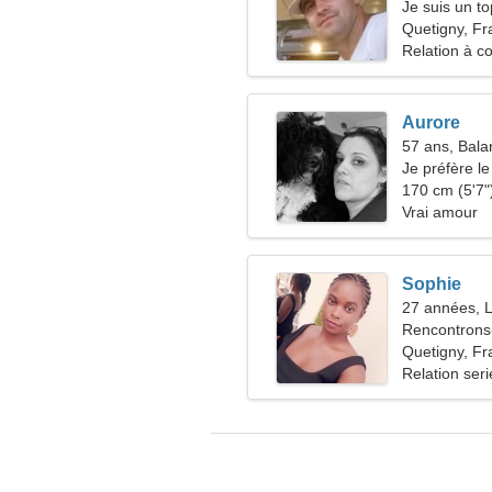
Je suis un to
femme symp
Quetigny, Fr
Relation à c
Aurore
57 ans, Bala
Je préfère le
170 cm (5'7")
Vrai amour
Sophie
27 années, L
Rencontrons
Quetigny, Fr
Relation ser