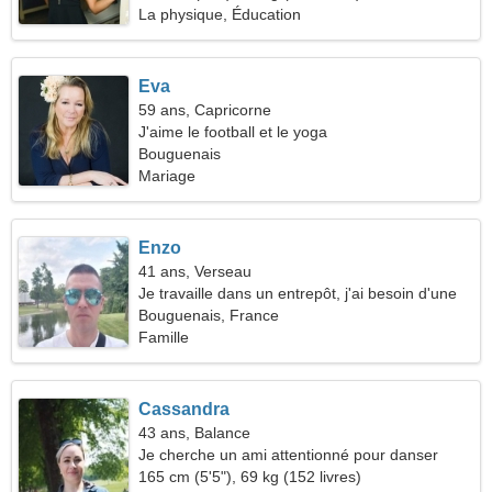
La physique, Éducation
Eva
59 ans, Capricorne
J'aime le football et le yoga
Bouguenais
Mariage
Enzo
41 ans, Verseau
Je travaille dans un entrepôt, j'ai besoin d'une
femme cool
Bouguenais, France
Famille
Cassandra
43 ans, Balance
Je cherche un ami attentionné pour danser
165 cm (5'5"), 69 kg (152 livres)