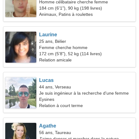
Homme célibataire cherche femme
184 cm (6'1"), 90 kg (198 livres)
Animaux, Patins à roulettes
Laurine
25 ans, Bélier
Femme cherche homme
172 cm (5'8"), 52 kg (114 livres)
Relation amicale
Lucas
44 ans, Verseau
Je suis ingénieur à la recherche d'une femme
charmante
Eysines
Relation à court terme
Agathe
56 ans, Taureau
J'aime danser et marcher dans la nature