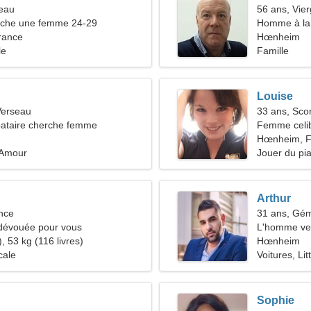
reau
56 ans, Vie
che une femme 24-29
Homme à la 
rance
Hœnheim
le
Famille
Louise
Verseau
33 ans, Sco
ataire cherche femme
Femme celib
Hœnheim, F
 Amour
Jouer du pi
Arthur
nce
31 ans, Gé
évouée pour vous
L'homme ve
, 53 kg (116 livres)
Hœnheim
cale
Voitures, Lit
Sophie