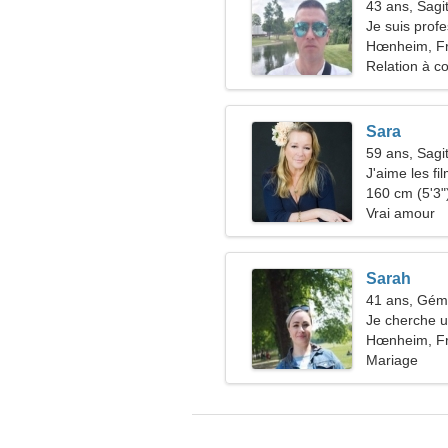
43 ans, Sagit
Je suis profe
besoin d'un
Hœnheim, F
Relation à c
Sara
59 ans, Sagit
J'aime les fil
160 cm (5'3")
Vrai amour
Sarah
41 ans, Gé
Je cherche u
Hœnheim, F
Mariage