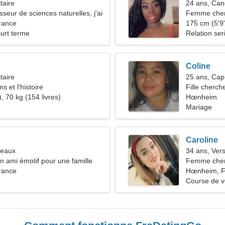
taire
24 ans, Can
sseur de sciences naturelles, j'ai
Femme che
e femme modeste
rance
175 cm (5'9"
ourt terme
Relation ser
Coline
taire
25 ans, Cap
ms et l'histoire
Fille cherch
, 70 kg (154 livres)
Hœnheim
Mariage
Caroline
meaux
34 ans, Ver
n ami émotif pour une famille
Femme cher
rance
Hœnheim, F
Course de vo