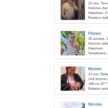
22 ans, Tau
Homme cher
Hœnheim, F
Relation réel
Florian
36 années, 
Homme célib
Hœnheim
Snowboard,
Myriam
23 ans, Bala
Une femme d
168 cm (5'7")
Relation ami
Nicolas