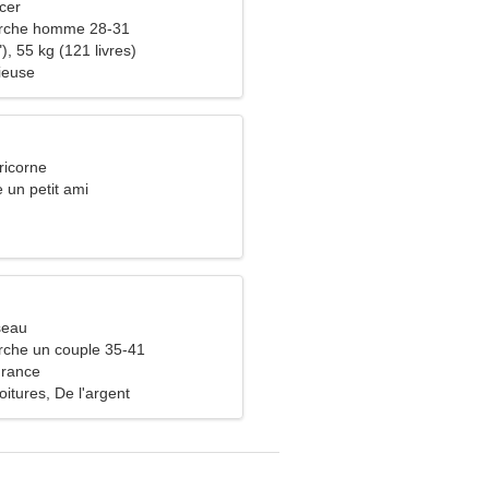
cer
rche homme 28-31
), 55 kg (121 livres)
ieuse
ricorne
e un petit ami
seau
che un couple 35-41
rance
itures, De l'argent