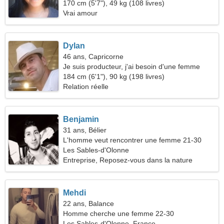
relation durable
170 cm (5'7"), 49 kg (108 livres)
Vrai amour
Dylan
46 ans, Capricorne
Je suis producteur, j'ai besoin d'une femme
spectaculaire
184 cm (6'1"), 90 kg (198 livres)
Relation réelle
Benjamin
31 ans, Bélier
L'homme veut rencontrer une femme 21-30
Les Sables-d'Olonne
Entreprise, Reposez-vous dans la nature
Mehdi
22 ans, Balance
Homme cherche une femme 22-30
Les Sables-d'Olonne, France