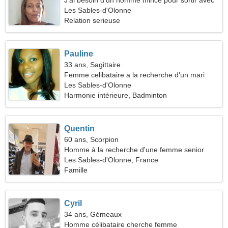
J'ai besoin d'un homme mince pour sortir avec
moi
Les Sables-d'Olonne
Relation serieuse
Pauline
33 ans, Sagittaire
Femme celibataire a la recherche d'un mari
Les Sables-d'Olonne
Harmonie intérieure, Badminton
Quentin
60 ans, Scorpion
Homme à la recherche d'une femme senior
Les Sables-d'Olonne, France
Famille
Cyril
34 ans, Gémeaux
Homme célibataire cherche femme